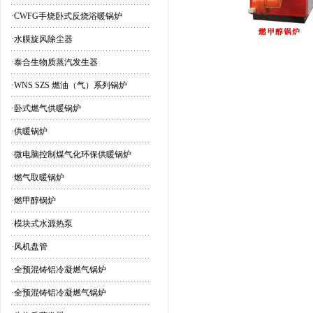
·
CWFG手烧卧式反烧浴暖锅炉
·
水膜旋风除尘器
·
泰合生物质蒸汽发生器
·
WNS SZS 燃油（气）系列锅炉
·
卧式燃气供暖锅炉
·
供暖锅炉
·
微电脑控制煤气化环保供暖锅炉
·
燃气取暖锅炉
·
燃甲醇锅炉
·
模块式水源热泵
·
风机盘管
·
全预混铸铝冷凝燃气锅炉
·
全预混铸铝冷凝燃气锅炉