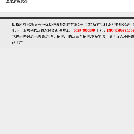
·
生物质蒸发器
版权所有 临沂泰合环保锅炉设备制造有限公司 保留所有权利 浴池专用锅炉厂
地址：山东省临沂市双岭路西段 电话：
0539-8067999
手机：
13954959088,135
花卉供暖锅炉
,
供暖锅炉
,
临沂锅炉厂
,
临沂泰合锅炉
,本站实名：
临沂泰合环保锅
站推广